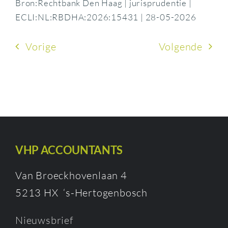
Bron:Rechtbank Den Haag | jurisprudentie |
ECLI:NL:RBDHA:2026:15431 | 28-05-2026
Vorige
Volgende
VHP ACCOUNTANTS
Van Broeckhovenlaan 4
5213 HX ‘s-Hertogenbosch
Nieuwsbrief