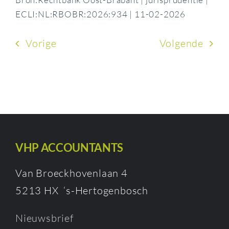
ECLI:NL:RBOBR:2026:934 | 11-02-2026
Vorige
Volgende
VHP ACCOUNTANTS
Van Broeckhovenlaan 4
5213 HX ‘s-Hertogenbosch
Nieuwsbrief