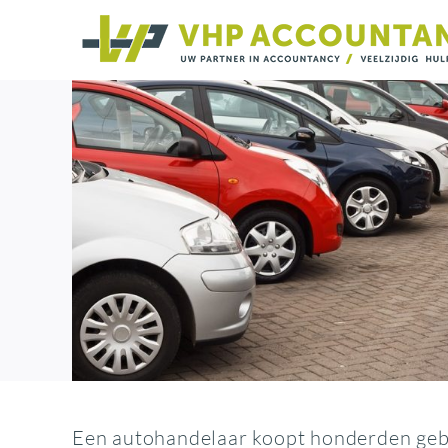
Ga
naar
inhoud
Een autohandelaar koopt honderden gebru