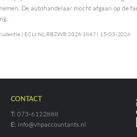
 nemen. De autohandelaar mocht afgaan op de fact
ng.
sprudentie | ECLI:NL:RBZWB:2026:1847 | 15-03-2026
CONTACT
T:
073-6122888
E:
info@vhpaccountants.nl