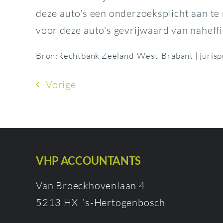
deze auto's een onderzoeksplicht aan te
voor deze auto's gevrijwaard van naheffi
Bron:Rechtbank Zeeland-West-Brabant | juri
Vorige
VHP ACCOUNTANTS
Van Broeckhovenlaan 4
5213 HX ‘s-Hertogenbosch