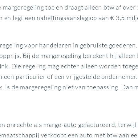
margeregeling toe en draagt alleen btw af over 
n en legt een naheffingsaanslag op van € 3,5 mil
-regeling voor handelaren in gebruikte goederen
prijs. Bij de margeregeling berekent hij alleen 
flink. Die regeling mag echter alleen worden toeg
n een particulier of een vrijgestelde ondernemer.
ek, is de margeregeling niet van toepassing. Da
onrechte als marge-auto gefactureerd, terwijl ze
emaatschappij verkoopt een auto met btw aan ee