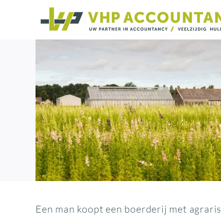
Ga
naar
inhoud
Een man koopt een boerderij met agraris