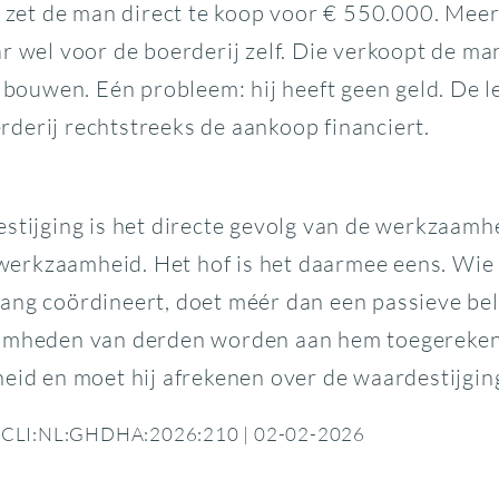
et de man direct te koop voor € 550.000. Meer 
r wel voor de boerderij zelf. Die verkoopt de ma
e bouwen. Eén probleem: hij heeft geen geld. De 
derij rechtstreeks de aankoop financiert.
estijging is het directe gevolg van de werkzaam
erkzaamheid. Het hof is het daarmee eens. Wie e
ang coördineert, doet méér dan een passieve be
aamheden van derden worden aan hem toegereken
eid en moet hij afrekenen over de waardestijgin
 | ECLI:NL:GHDHA:2026:210 | 02-02-2026