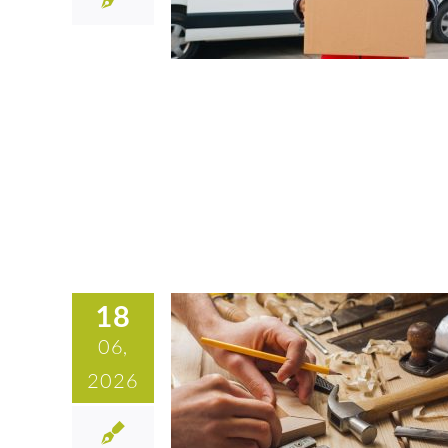
18
06,
2026