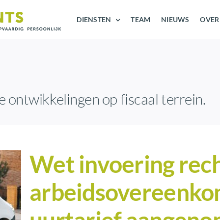
DIENSTEN
TEAM
NIEUWS
OVER
e ontwikkelingen op fiscaal terrein.
Wet invoering re
arbeidsovereenkom
uurtarief aangen