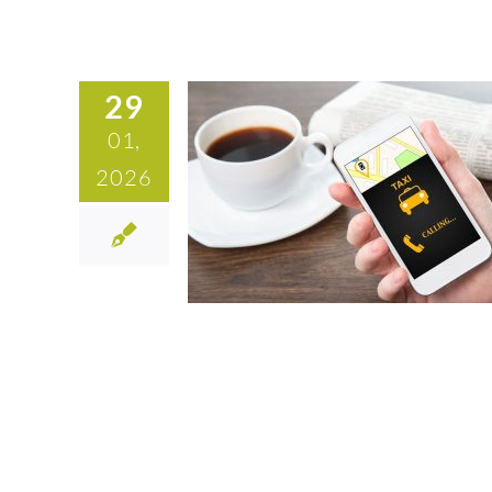
29
01,
2026