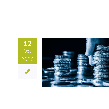
12
05,
2026