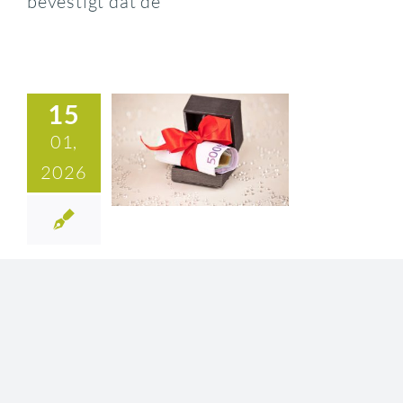
bevestigt dat de
15
01,
2026
Beperkte tijd voor aanslag als
een schenking niet is
aangegeven
Categorie:
Successiewet