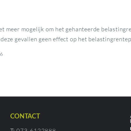
iet meer mogelijk om het gehanteerde belastingr
 deze gevallen geen effect op het belastingrente
26
CONTACT
T:
073-6122888