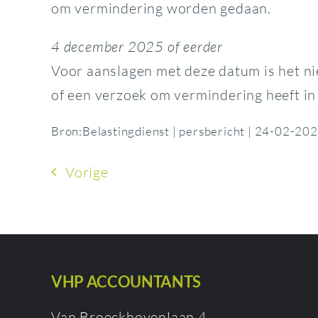
om vermindering worden gedaan.
4 december 2025 of eerder
Voor aanslagen met deze datum is het n
of een verzoek om vermindering heeft in
Bron:Belastingdienst | persbericht | 24-02-20
Vorige
VHP ACCOUNTANTS
Van Broeckhovenlaan 4