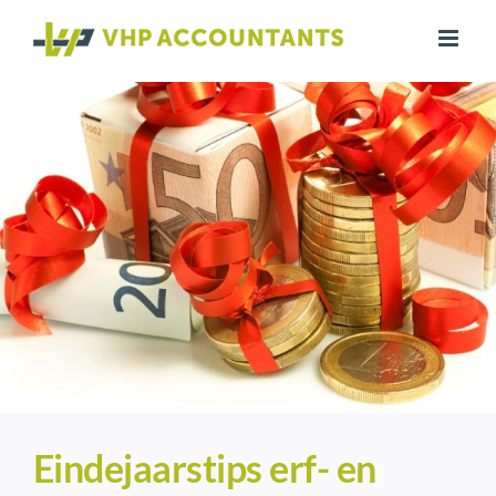
Ga
naar
inhoud
Eindejaarstips erf- en