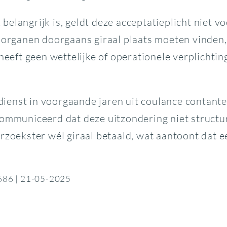
elangrijk is, geldt deze acceptatieplicht niet v
sorganen doorgaans giraal plaats moeten vinden, 
heeft geen wettelijke of operationele verplichtin
ngdienst in voorgaande jaren uit coulance contant
communiceerd dat deze uitzondering niet structu
zoekster wél giraal betaald, wat aantoont dat een
7686 | 21-05-2025