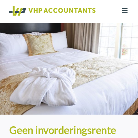
Ga
naar
inhoud
Geen invorderingsrente