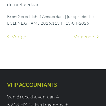
dit niet gedaan.
Bron:Gerechtshof Amsterdam | jurisprudentie |
ECLI:NL:GHAMS:2026:1134 | 13-04-2026
Vorige
Volgende
VHP ACCOUNTANTS
Van Broeckhovenlaan 4
5213 HX ‘s-Hertogenbosch