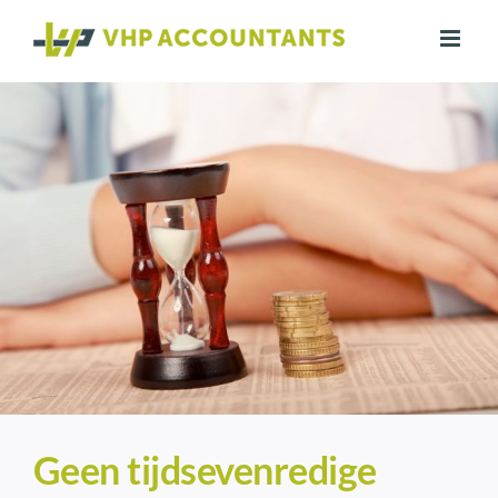
Ga
naar
inhoud
Geen tijdsevenredige