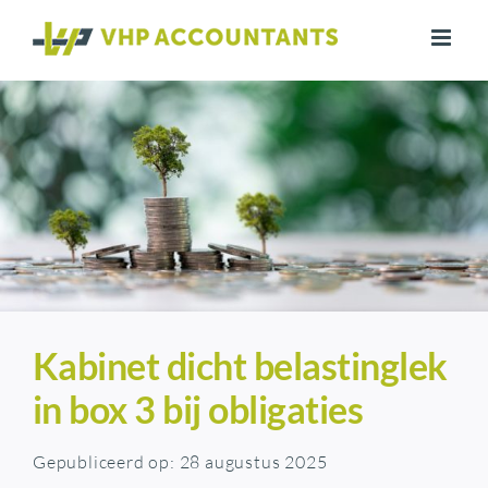
Ga
naar
inhoud
Kabinet dicht belastinglek
in box 3 bij obligaties
Gepubliceerd op: 28 augustus 2025