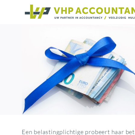
Ga
naar
inhoud
Een belastingplichtige probeert haar bet