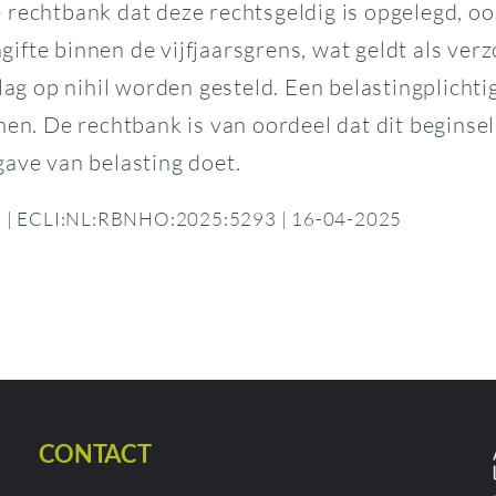
rechtbank dat deze rechtsgeldig is opgelegd, ook
ifte binnen de vijfjaarsgrens, wat geldt als ver
lag op nihil worden gesteld. Een belastingplicht
men. De rechtbank is van oordeel dat dit beginsel
gave van belasting doet.
tie | ECLI:NL:RBNHO:2025:5293 | 16-04-2025
CONTACT