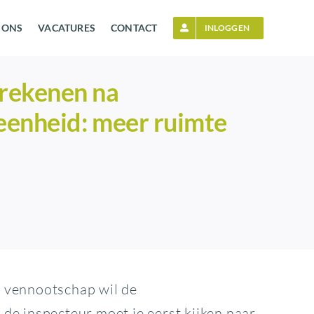
 ONS
VACATURES
CONTACT
INLOGGEN
rrekenen na
 eenheid: meer ruimte
de vennootschap wil de
de inspecteur moet je eerst kijken naar