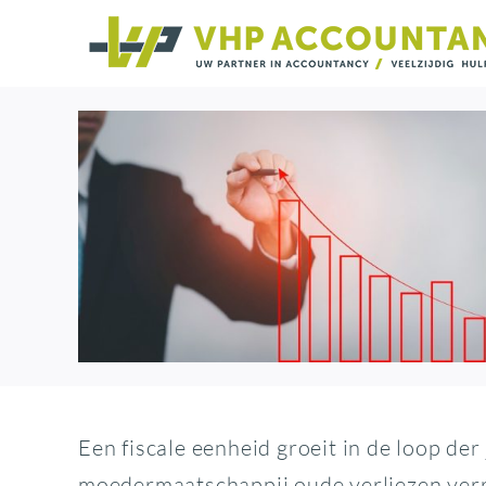
Ga
naar
inhoud
Een fiscale eenheid groeit in de loop de
moedermaatschappij oude verliezen verre