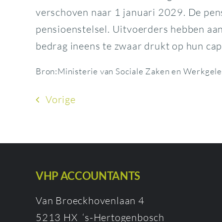
verschoven naar 1 januari 2029. De pen
pensioenstelsel. Uitvoerders hebben aang
bedrag ineens te zwaar drukt op hun cap
Bron:Ministerie van Sociale Zaken en Werkgel
Vorige
VHP ACCOUNTANTS
Van Broeckhovenlaan 4
5213 HX ‘s-Hertogenbosch