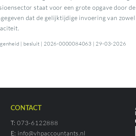
sioensector staat voor een grote opgave door d
egeven dat de gelijktijdige invoering van zowel 
aciteit.
egenheid | besluit | 2026-0000084063 | 29-03-2026
CONTACT
T:
073-6122888
E:
info@vhpaccountants.nl