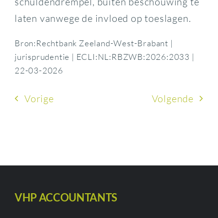
schuldendrempel, buiten beschouwing te
laten vanwege de invloed op toeslagen.
Bron:Rechtbank Zeeland-West-Brabant |
jurisprudentie | ECLI:NL:RBZWB:2026:2033 |
22-03-2026
Vorige
Volgende
VHP ACCOUNTANTS