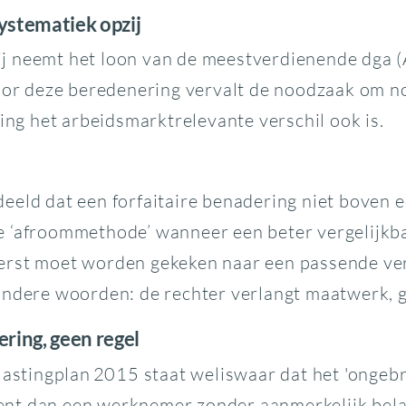
ystematiek opzij
 neemt het loon van de meestverdienende dga (A)
oor deze beredenering vervalt de noodzaak om nog
ring het arbeidsmarktrelevante verschil ook is.
eeld dat een forfaitaire benadering niet boven 
e ‘afroommethode’ wanneer een beter vergelijkb
rst moet worden gekeken naar een passende verg
 andere woorden: de rechter verlangt maatwerk,
ering, geen regel
lastingplan 2015 staat weliswaar dat het 'ongebr
t dan een werknemer zonder aanmerkelijk belang