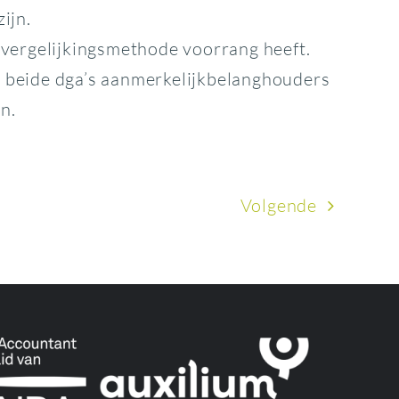
ijn.
 vergelijkingsmethode voorrang heeft.
at beide dga’s aanmerkelijkbelanghouders
n.
Volgende