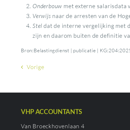
Onderbouw
met externe salarisdata 
Verwijs
naar de arresten van de Hog
Stel
dat de interne vergelijking met
zijn en daarom buiten de definitie v
Bron:Belastingdienst | publicatie | KG:204:20
Vorige
VHP ACCOUNTANTS
Van Broeckhovenlaan 4