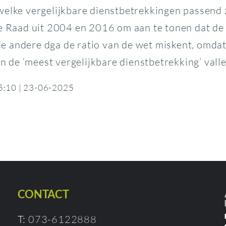
welke vergelijkbare dienstbetrekkingen passend z
e Raad uit 2004 en 2016 om aan te tonen dat de
 de andere dga de ratio van de wet miskent, omd
an de ‘meest vergelijkbare dienstbetrekking’ valle
25:10 | 23-06-2025
CONTACT
T:
073-6122888