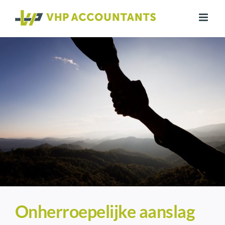
Ga
naar
inhoud
Onherroepelijke aanslag