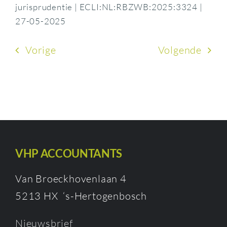
jurisprudentie | ECLI:NL:RBZWB:2025:3324 |
27-05-2025
Vorige
Volgende
VHP ACCOUNTANTS
Van Broeckhovenlaan 4
5213 HX ‘s-Hertogenbosch
Nieuwsbrief