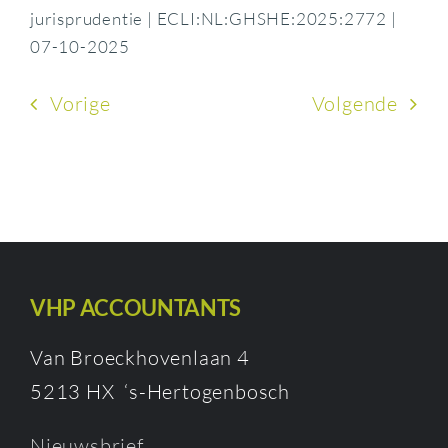
jurisprudentie | ECLI:NL:GHSHE:2025:2772 |
07-10-2025
Vorige
Volgende
VHP ACCOUNTANTS
Van Broeckhovenlaan 4
5213 HX ‘s-Hertogenbosch
Nieuwsbrief