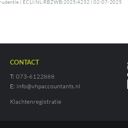
sprudentie | ECLI:NL:RBZWB:2025:4232 | 02-07-2025
CONTACT
T:
073-6122888
E:
info@vhpaccountants.nl
Klachtenregistratie