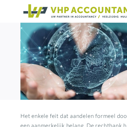
Ga
naar
inhoud
Het enkele feit dat aandelen formeel do
een aanmerkelijk belang. De rechtbank h