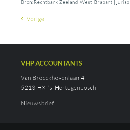
Bron:Rechtbank Zeeland-West-Brabant | juri
Vorige
VHP ACCOUNTANTS
Van Broeckhovenlaan 4
5213 HX ‘s-Hertogenbosch
Nieuwsbrief