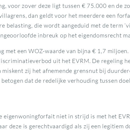
 voor zover deze ligt tussen € 75.000 en de zo
llagrens, dan geldt voor het meerdere een forfa
gere belasting, die wordt aangeduid met de term ‘v
 ongeoorloofde inbreuk op het eigendomsrecht ma
g met een WOZ-waarde van bijna € 1,7 miljoen. Zi
 discriminatieverbod uit het EVRM. De regeling h
miskent zij het afnemende grensnut bij duurdere
 betogen dat de redelijke verhouding tussen doel
eigenwoningforfait niet in strijd is met het EVR
r deze is gerechtvaardigd als zij een legitiem do