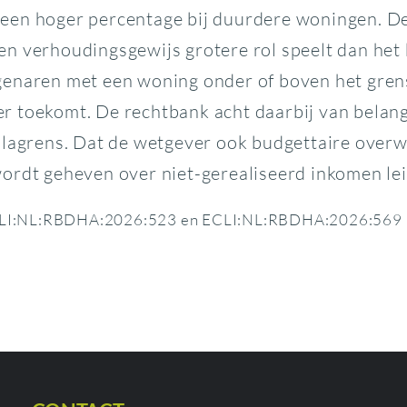
een hoger percentage bij duurdere woningen. De
n verhoudingsgewijs grotere rol speelt dan het
genaren met een woning onder of boven het gren
 toekomt. De rechtbank acht daarbij van belang 
illagrens. Dat de wetgever ook budgettaire over
ordt geheven over niet-gerealiseerd inkomen leid
| ECLI:NL:RBDHA:2026:523 en ECLI:NL:RBDHA:2026:569