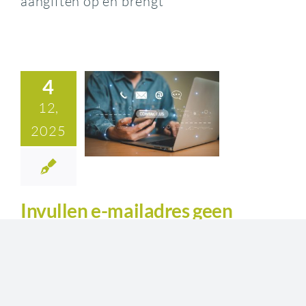
aangiften op en brengt
4
12,
2025
Invullen e-mailadres geen
instemming voor verdere
communicatie per mail
Categorie:
Formeel recht