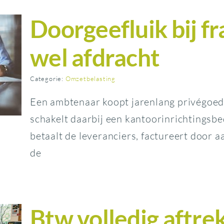
Doorgeefluik bij fr
wel afdracht
Categorie:
Omzetbelasting
Een ambtenaar koopt jarenlang privégoede
schakelt daarbij een kantoorinrichtingsbedr
betaalt de leveranciers, factureert door 
de
Btw volledig aftre