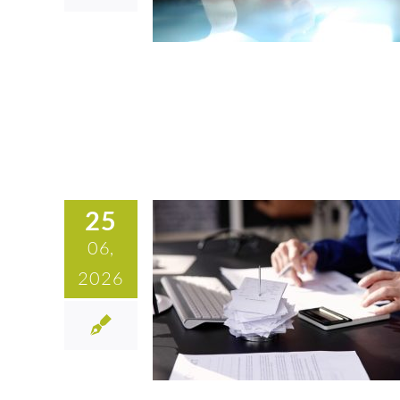
25
06,
2026