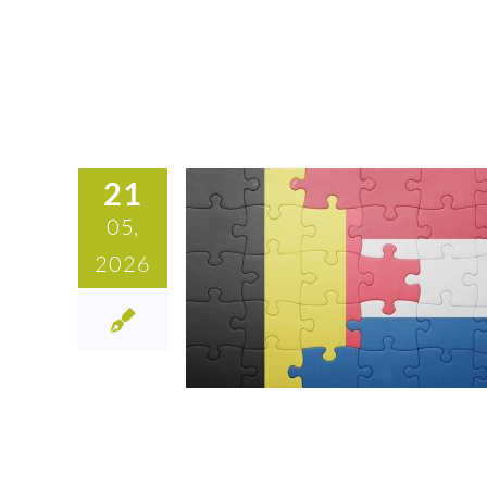
21
05,
2026