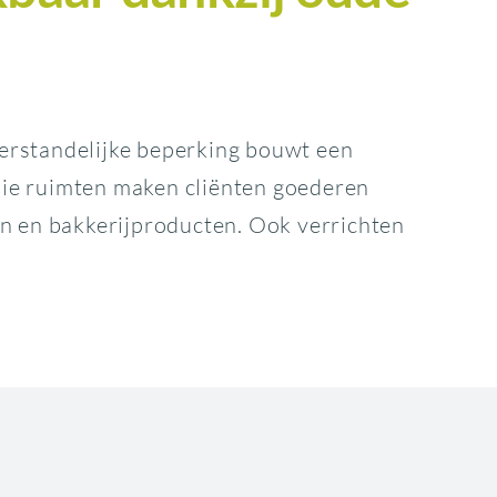
erstandelijke beperking bouwt een
die ruimten maken cliënten goederen
en en bakkerijproducten. Ook verrichten
snapt deels aan
€ 3,5 miljoen