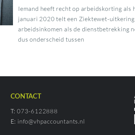
Iemand heeft recht op arbeidskorting als 
januari 2020 telt een Ziektewet-uitkering
arbeidsinkomen als de dienstbetrekking n
dus onderscheid tussen
CONTACT
T:
073-6122888
E:
info@vhpaccountants.nl