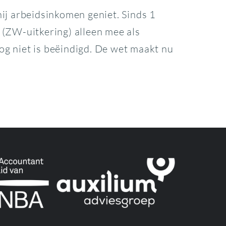
hij arbeidsinkomen geniet. Sinds 1
 (ZW-uitkering) alleen mee als
og niet is beëindigd. De wet maakt nu